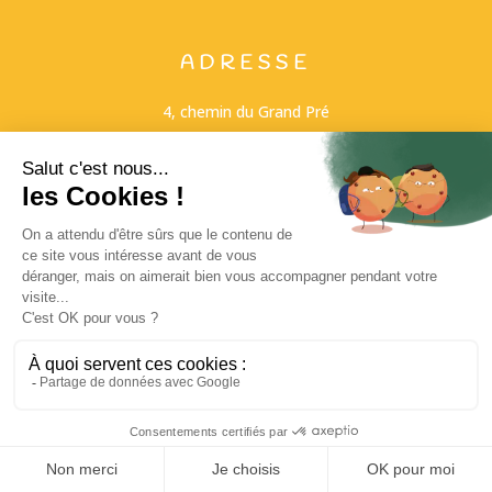
ADRESSE
4, chemin du Grand Pré
79310 VOUHÉ
SUIVEZ-NOUS
CONTACT
06.16.14.25.38 - 06.10.92.44.18
contact@yovobon.com