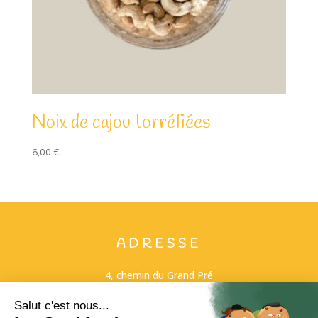
Noix de cajou torréfiées
6,00
€
ADRESSE
4, chemin du Grand Pré
79310 VOUHÉ