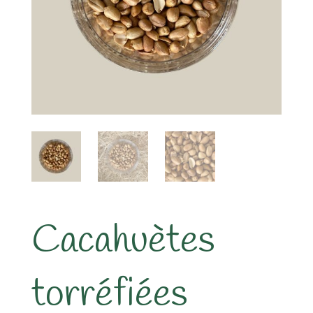
Cacahuètes
torréfiées