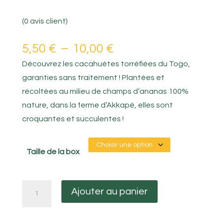
(
0
avis client)
Plage
5,50
€
–
10,00
€
de
Découvrez les cacahuètes torréfiées du Togo,
prix :
garanties sans traitement ! Plantées et
5,50 €
récoltées au milieu de champs d’ananas 100%
à
nature, dans la ferme d’Akkapé, elles sont
10,00 €
croquantes et succulentes !
Taille de la box
quantité
Ajouter au panier
de
Cacahuètes