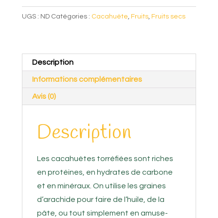
torréfiées
UGS :
ND
Catégories :
Cacahuète
,
Fruits
,
Fruits secs
Description
Informations complémentaires
Avis (0)
Description
Les cacahuètes torréfiées sont riches
en protéines, en hydrates de carbone
et en minéraux. On utilise les graines
d’arachide pour faire de l’huile, de la
pâte, ou tout simplement en amuse-