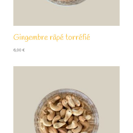
Gingembre râpé torréfié
6,00
€